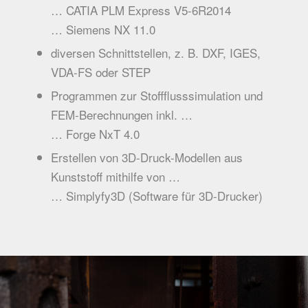
… CATIA PLM Express V5-6R2014
… Siemens NX 11.0
diversen Schnittstellen, z. B. DXF, IGES,
VDA-FS oder STEP
Programmen zur Stoffflusssimulation und
FEM-Berechnungen inkl. …
… Forge NxT 4.0
Erstellen von 3D-Druck-Modellen aus
Kunststoff mithilfe von …
… Simplyfy3D (Software für 3D-Drucker)